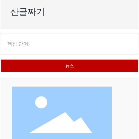
산골짜기
핵심 단어:
뉴스